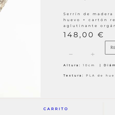
Serrín de madera 
huevo + cartón r
aglutinante orgá
148,00
€
R
Olivo
-
+
2
|
T
Altura:
10cm
Diám
|
005
Textura:
PLA de hue
cantidad
CARRITO