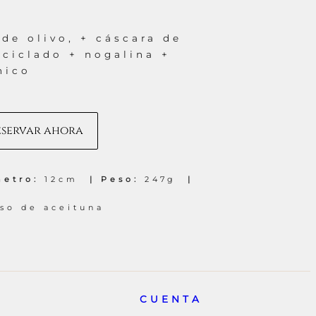
de olivo, + cáscara de
eciclado + nogalina +
nico
eservar ahora
etro:
12cm
Peso:
247g
so de aceituna
CUENTA