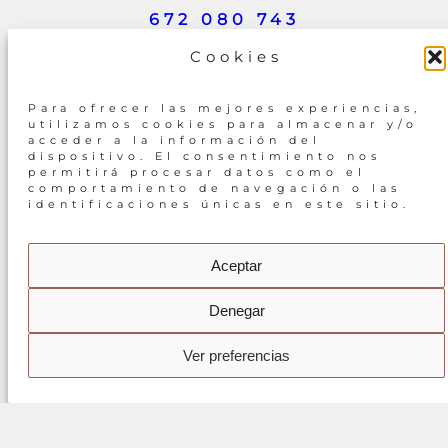
672 080 743
Cookies
EMAIL
Para ofrecer las mejores experiencias,
utilizamos cookies para almacenar y/o
INFO@KABUKIARTESANIA.COM
acceder a la información del
dispositivo. El consentimiento nos
permitirá procesar datos como el
comportamiento de navegación o las
SÍGUENOS
identificaciones únicas en este sitio.
INSTAGRAM
Aceptar
Denegar
COPYRIGHT 2024 KABUKI
Ver preferencias