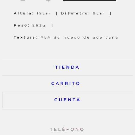
-
+
1
|
T
Altura:
12cm
Diámetro:
9cm
|
006
Peso:
263g
cantidad
Textura:
PLA de hueso de aceituna
TIENDA
CARRITO
CUENTA
TELÉFONO