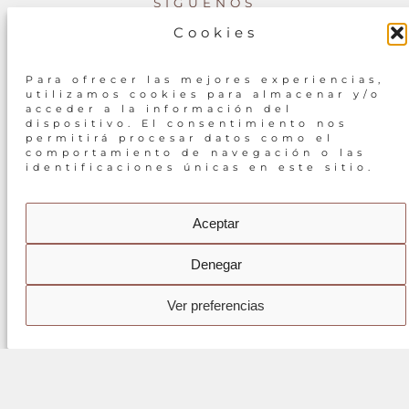
SÍGUENOS
Cookies
INSTAGRAM
Para ofrecer las mejores experiencias,
utilizamos cookies para almacenar y/o
acceder a la información del
dispositivo. El consentimiento nos
COPYRIGHT 2024 KABUKI
permitirá procesar datos como el
comportamiento de navegación o las
identificaciones únicas en este sitio.
Aceptar
Denegar
Ver preferencias
DESARROLLO WEB
SOFTIC
Política de Privacidad
·
Aviso Legal
·