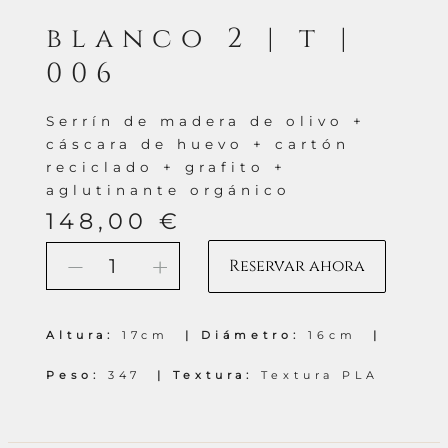
blanco 2 | t |
006
Serrín de madera de olivo +
cáscara de huevo + cartón
reciclado + grafito +
aglutinante orgánico
148,00
€
Blanco
Reservar ahora
-
+
2
|
T
|
Altura:
17cm
Diámetro:
16cm
006
cantidad
Peso:
347
Textura:
Textura PLA